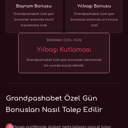
Bayram Bonusu
Yılbaşı Bonusu
Grandpashabet özel gün
Grandpashabet özel gün
bonusları arasında resmi
bonusları arasında yıl sonuna
bayramlara özel
özel
SIRADAKI ÖZEL GÜN
Yılbaşı Kutlaması
Grandpashabet özel gün bonusları takviminde
bir sonraki büyük etkinlik.
Grandpashabet Özel Gün
Bonusları Nasıl Talep Edilir
Hesap profilinizde doğum tarihi bilgisini güncel tutun.
1