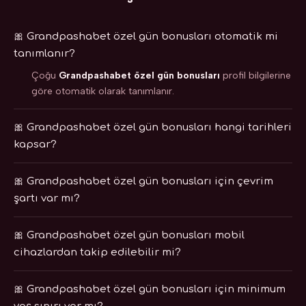
Grandpashabet özel gün bonusları otomatik mi
tanımlanır?
Çoğu
Grandpashabet özel gün bonusları
profil bilgilerine
göre otomatik olarak tanımlanır.
Grandpashabet özel gün bonusları hangi tarihleri
kapsar?
Grandpashabet özel gün bonusları için çevrim
şartı var mı?
Grandpashabet özel gün bonusları mobil
cihazlardan takip edilebilir mi?
Grandpashabet özel gün bonusları için minimum