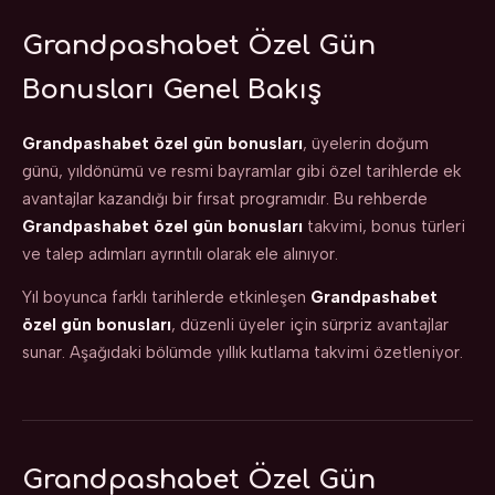
Grandpashabet Özel Gün
Bonusları Genel Bakış
Grandpashabet özel gün bonusları
, üyelerin doğum
günü, yıldönümü ve resmi bayramlar gibi özel tarihlerde ek
avantajlar kazandığı bir fırsat programıdır. Bu rehberde
Grandpashabet özel gün bonusları
takvimi, bonus türleri
ve talep adımları ayrıntılı olarak ele alınıyor.
Yıl boyunca farklı tarihlerde etkinleşen
Grandpashabet
özel gün bonusları
, düzenli üyeler için sürpriz avantajlar
sunar. Aşağıdaki bölümde yıllık kutlama takvimi özetleniyor.
Grandpashabet Özel Gün