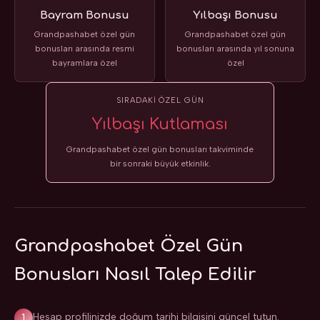
Bayram Bonusu
Yılbaşı Bonusu
Grandpashabet özel gün
Grandpashabet özel gün
bonusları arasında resmi
bonusları arasında yıl sonuna
bayramlara özel
özel
SIRADAKI ÖZEL GÜN
Yılbaşı Kutlaması
Grandpashabet özel gün bonusları takviminde
bir sonraki büyük etkinlik.
Grandpashabet Özel Gün
Bonusları Nasıl Talep Edilir
Hesap profilinizde doğum tarihi bilgisini güncel tutun.
1