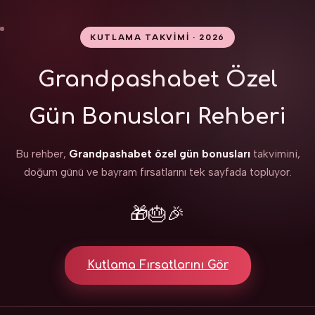
KUTLAMA TAKVIMI · 2026
Grandpashabet Özel
Gün Bonusları Rehberi
Bu rehber,
Grandpashabet özel gün bonusları
takvimini,
doğum günü ve bayram fırsatlarını tek sayfada topluyor.
🎁
🎂
🎉
Kutlama Fırsatlarını Gör