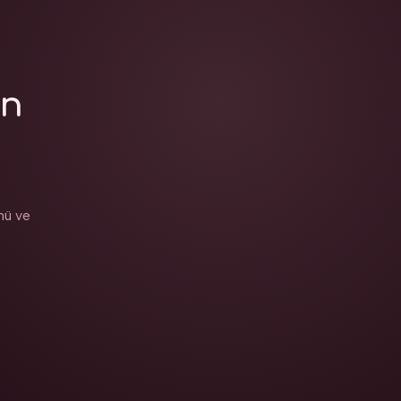
ün
nü ve