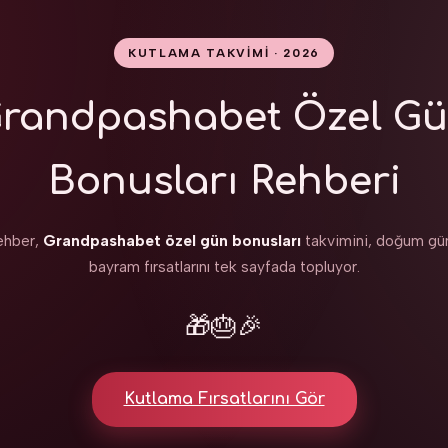
KUTLAMA TAKVIMI · 2026
randpashabet Özel G
Bonusları Rehberi
ehber,
Grandpashabet özel gün bonusları
takvimini, doğum gü
bayram fırsatlarını tek sayfada topluyor.
🎁
🎂
🎉
Kutlama Fırsatlarını Gör