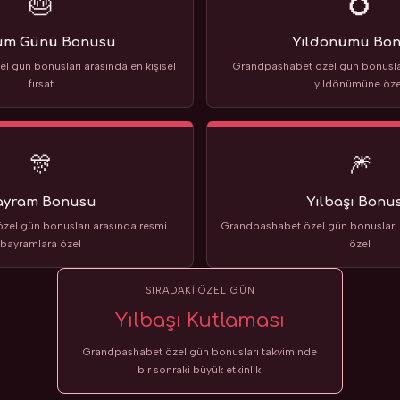
🎂
💍
um Günü Bonusu
Yıldönümü Bo
 gün bonusları arasında en kişisel
Grandpashabet özel gün bonuslar
fırsat
yıldönümüne öze
🎊
🎆
ayram Bonusu
Yılbaşı Bonu
zel gün bonusları arasında resmi
Grandpashabet özel gün bonusları 
bayramlara özel
özel
SIRADAKI ÖZEL GÜN
Yılbaşı Kutlaması
Grandpashabet özel gün bonusları takviminde
bir sonraki büyük etkinlik.