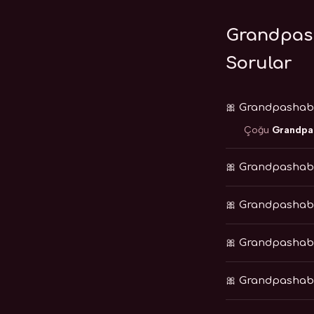
Grandpash
Sorular
Grandpashabe
Çoğu
Grandpas
Grandpashabet
Grandpashabet
Grandpashabet
Grandpashabet