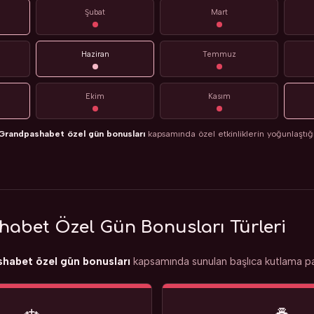
Şubat
Mart
Haziran
Temmuz
Ekim
Kasım
Grandpashabet özel gün bonusları
kapsamında özel etkinliklerin yoğunlaştığ
abet Özel Gün Bonusları Türleri
habet özel gün bonusları
kapsamında sunulan başlıca kutlama pak