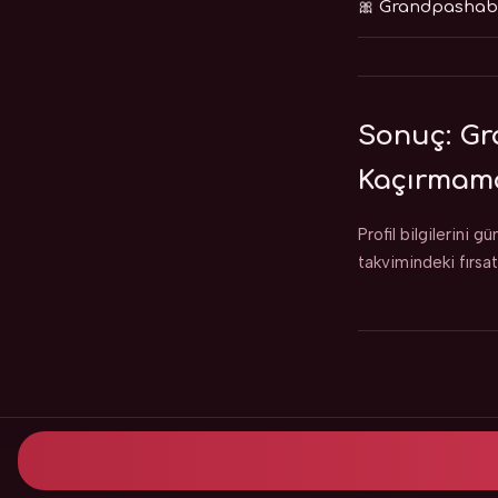
Grandpashabet
Sonuç: Gr
Kaçırmam
Profil bilgilerini g
takvimindeki fırsat