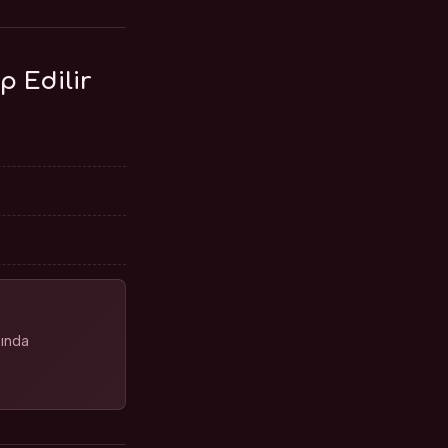
 Edilir
nında