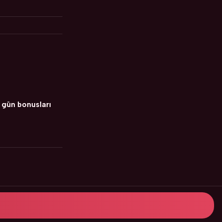
gün bonusları