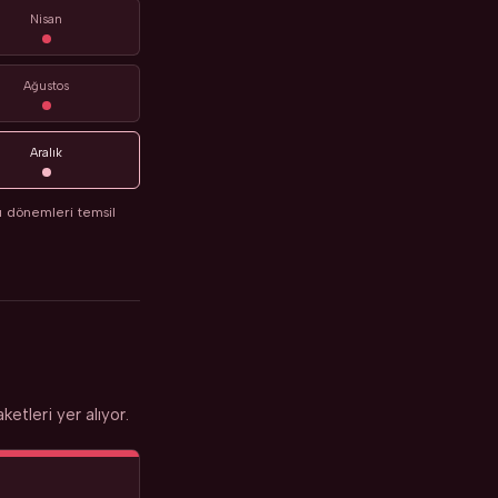
Nisan
Ağustos
Aralık
ı dönemleri temsil
etleri yer alıyor.