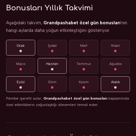
Bonusları Yıllık Takvimi
Aşağıdaki takvim,
Grandpashabet özel gün bonusları
'nın
hangi aylarda daha yoğun etkinleştiğini gösteriyor.
Ocak
Şubat
Mart
Nisan
Mayıs
Haziran
Temmuz
Ağustos
Eylül
Ekim
Kasım
Aralık
Pembe işaretli aylar,
Grandpashabet özel gün bonusları
kapsamında
özel etkinliklerin yoğunlaştığı dönemleri temsil eder.