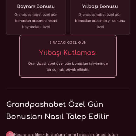
Bayram Bonusu
Yılbaşı Bonusu
Grandpashabet özel gün
Grandpashabet özel gün
bonusları arasında resmi
bonusları arasında yıl sonuna
bayramlara özel
özel
SIRADAKI ÖZEL GÜN
Yılbaşı Kutlaması
Grandpashabet özel gün bonusları takviminde
bir sonraki büyük etkinlik.
Grandpashabet Özel Gün
Bonusları Nasıl Talep Edilir
Hesap profilinizde doğum tarihi bilgisini güncel tutun.
1