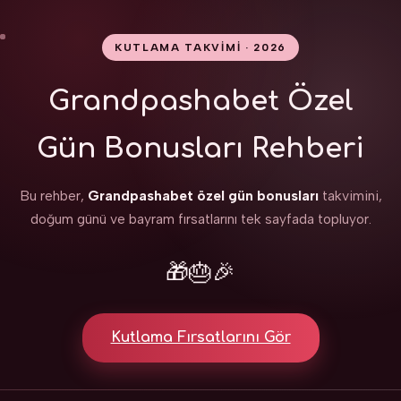
KUTLAMA TAKVIMI · 2026
Grandpashabet Özel
Gün Bonusları Rehberi
Bu rehber,
Grandpashabet özel gün bonusları
takvimini,
doğum günü ve bayram fırsatlarını tek sayfada topluyor.
🎁
🎂
🎉
Kutlama Fırsatlarını Gör