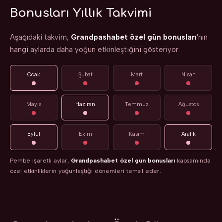
Bonusları Yıllık Takvimi
Aşağıdaki takvim,
Grandpashabet özel gün bonusları
'nın
hangi aylarda daha yoğun etkinleştiğini gösteriyor.
Ocak
Şubat
Mart
Nisan
Mayıs
Haziran
Temmuz
Ağustos
Eylül
Ekim
Kasım
Aralık
Pembe işaretli aylar,
Grandpashabet özel gün bonusları
kapsamında
özel etkinliklerin yoğunlaştığı dönemleri temsil eder.