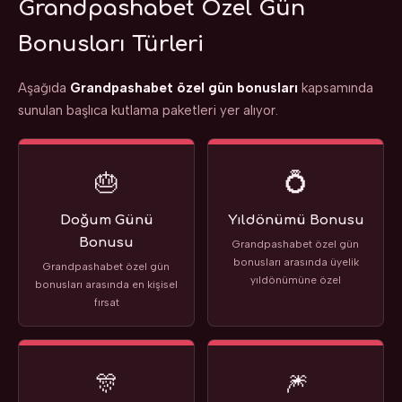
Grandpashabet Özel Gün
Bonusları Türleri
Aşağıda
Grandpashabet özel gün bonusları
kapsamında
sunulan başlıca kutlama paketleri yer alıyor.
🎂
💍
Doğum Günü
Yıldönümü Bonusu
Bonusu
Grandpashabet özel gün
bonusları arasında üyelik
Grandpashabet özel gün
yıldönümüne özel
bonusları arasında en kişisel
fırsat
🎊
🎆