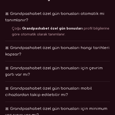
Grandpashabet özel gün bonusları otomatik mi
tanımlanır?
Çoğu
Grandpashabet özel gün bonusları
profil bilgilerine
göre otomatik olarak tanımlanır.
Grandpashabet özel gün bonusları hangi tarihleri
kapsar?
Grandpashabet özel gün bonusları için çevrim
şartı var mı?
Grandpashabet özel gün bonusları mobil
cihazlardan takip edilebilir mi?
Grandpashabet özel gün bonusları için minimum