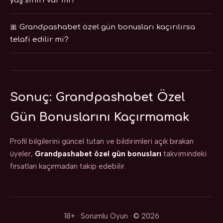
yaş sınırı var mı?
Grandpashabet özel gün bonusları kaçırılırsa
telafi edilir mi?
Sonuç: Grandpashabet Özel
Gün Bonuslarını Kaçırmamak
Profil bilgilerini güncel tutan ve bildirimleri açık bırakan
üyeler,
Grandpashabet özel gün bonusları
takvimindeki
fırsatları kaçırmadan takip edebilir.
18+ · Sorumlu Oyun · © 2026