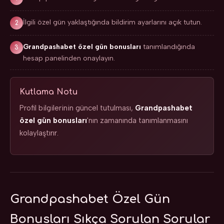
İlgili özel gün yaklaştığında bildirim ayarlarını açık tutun.
2
Grandpashabet özel gün bonusları
tanımlandığında
3
hesap panelinden onaylayın.
Kutlama Notu
Profil bilgilerinin güncel tutulması,
Grandpashabet
özel gün bonusları
'nın zamanında tanımlanmasını
kolaylaştırır.
Grandpashabet Özel Gün
Bonusları Sıkça Sorulan Sorular