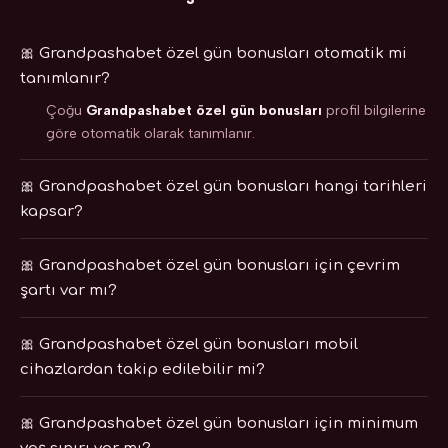
Grandpashabet özel gün bonusları otomatik mi
tanımlanır?
Çoğu
Grandpashabet özel gün bonusları
profil bilgilerine
göre otomatik olarak tanımlanır.
Grandpashabet özel gün bonusları hangi tarihleri
kapsar?
Grandpashabet özel gün bonusları için çevrim
şartı var mı?
Grandpashabet özel gün bonusları mobil
cihazlardan takip edilebilir mi?
Grandpashabet özel gün bonusları için minimum