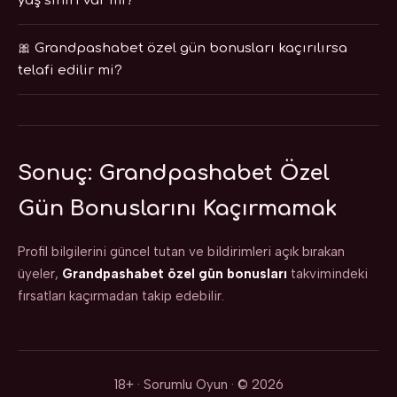
yaş sınırı var mı?
Grandpashabet özel gün bonusları kaçırılırsa
telafi edilir mi?
Sonuç: Grandpashabet Özel
Gün Bonuslarını Kaçırmamak
Profil bilgilerini güncel tutan ve bildirimleri açık bırakan
üyeler,
Grandpashabet özel gün bonusları
takvimindeki
fırsatları kaçırmadan takip edebilir.
18+ · Sorumlu Oyun · © 2026