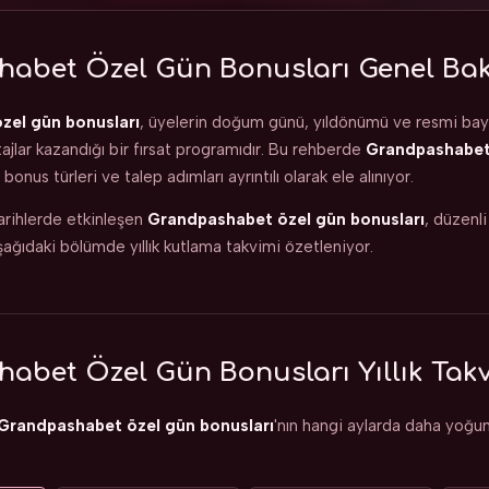
abet Özel Gün Bonusları Genel Bak
zel gün bonusları
, üyelerin doğum günü, yıldönümü ve resmi bay
ajlar kazandığı bir fırsat programıdır. Bu rehberde
Grandpashabet
bonus türleri ve talep adımları ayrıntılı olarak ele alınıyor.
tarihlerde etkinleşen
Grandpashabet özel gün bonusları
, düzenli
şağıdaki bölümde yıllık kutlama takvimi özetleniyor.
abet Özel Gün Bonusları Yıllık Takv
Grandpashabet özel gün bonusları
'nın hangi aylarda daha yoğun