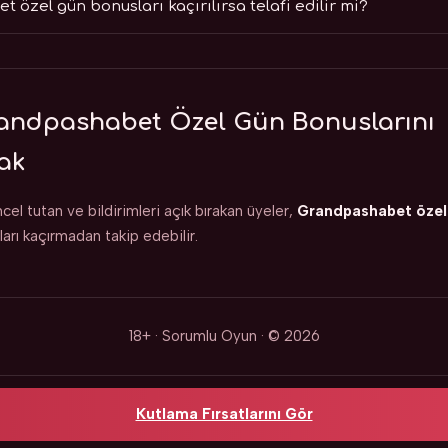
 özel gün bonusları kaçırılırsa telafi edilir mi?
andpashabet Özel Gün Bonuslarını
ak
üncel tutan ve bildirimleri açık bırakan üyeler,
Grandpashabet özel 
ları kaçırmadan takip edebilir.
18+ · Sorumlu Oyun · © 2026
Kutlama Fırsatlarını Gör