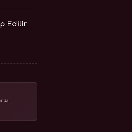
 Edilir
nında