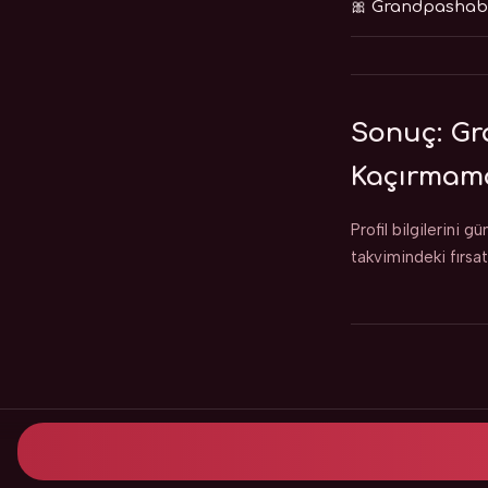
Grandpashabet
Sonuç: Gr
Kaçırmam
Profil bilgilerini g
takvimindeki fırsat