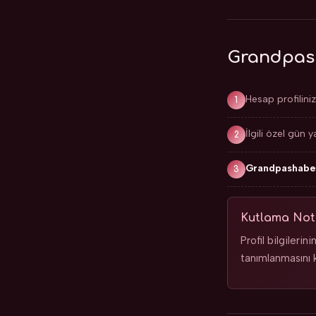
Grandpash
Hesap profilini
1
İlgili özel gün y
2
Grandpashabet
3
Kutlama Not
Profil bilgilerin
tanımlanmasını ko