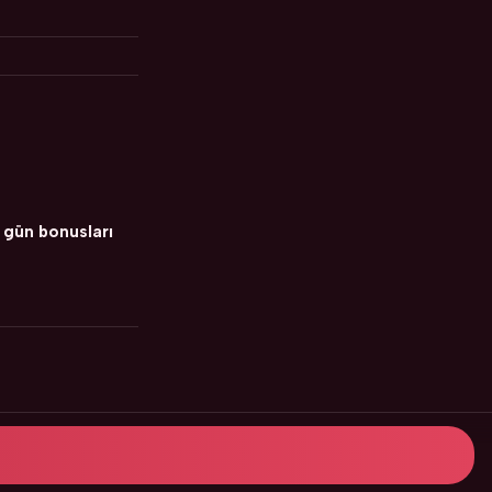
gün bonusları