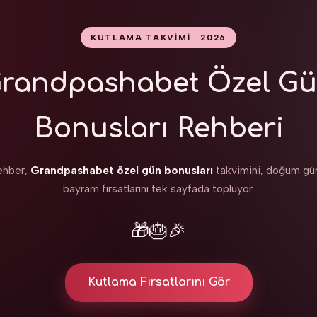
KUTLAMA TAKVIMI · 2026
randpashabet Özel G
Bonusları Rehberi
ehber,
Grandpashabet özel gün bonusları
takvimini, doğum gü
bayram fırsatlarını tek sayfada topluyor.
🎁
🎂
🎉
Kutlama Fırsatlarını Gör