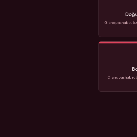
Doğ
Grandpashabet özel
B
Grandpashabet ö