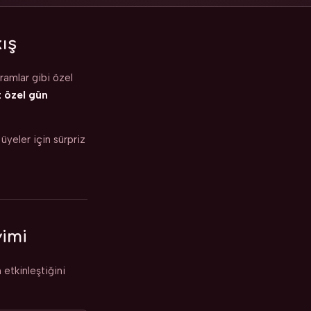
ış
ramlar gibi özel
 özel gün
 üyeler için sürpriz
imi
 etkinleştiğini