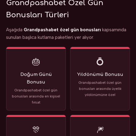
Grandpashabet Özel Gün
Bonusları Türleri
Aşağıda
Grandpashabet özel gün bonusları
kapsamında
sunulan başlıca kutlama paketleri yer alıyor.
🎂
💍
Doğum Günü
Yıldönümü Bonusu
Bonusu
Grandpashabet özel gün
bonusları arasında üyelik
Grandpashabet özel gün
yıldönümüne özel
bonusları arasında en kişisel
fırsat
🎊
🎆