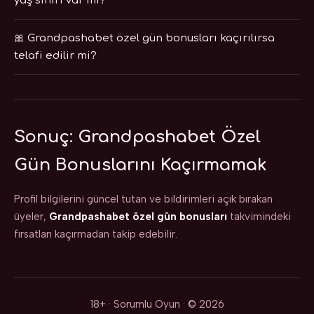
yaş sınırı var mı?
Grandpashabet özel gün bonusları kaçırılırsa
telafi edilir mi?
Sonuç: Grandpashabet Özel
Gün Bonuslarını Kaçırmamak
Profil bilgilerini güncel tutan ve bildirimleri açık bırakan
üyeler,
Grandpashabet özel gün bonusları
takvimindeki
fırsatları kaçırmadan takip edebilir.
18+ · Sorumlu Oyun · © 2026