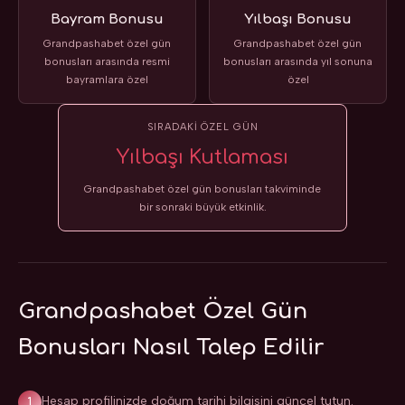
Bayram Bonusu
Yılbaşı Bonusu
Grandpashabet özel gün
Grandpashabet özel gün
bonusları arasında resmi
bonusları arasında yıl sonuna
bayramlara özel
özel
SIRADAKI ÖZEL GÜN
Yılbaşı Kutlaması
Grandpashabet özel gün bonusları takviminde
bir sonraki büyük etkinlik.
Grandpashabet Özel Gün
Bonusları Nasıl Talep Edilir
Hesap profilinizde doğum tarihi bilgisini güncel tutun.
1