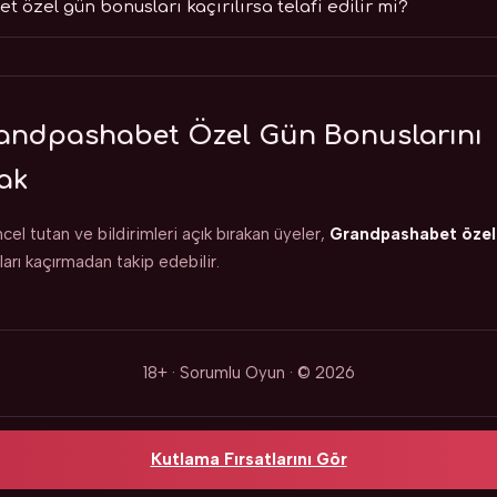
 özel gün bonusları kaçırılırsa telafi edilir mi?
andpashabet Özel Gün Bonuslarını
ak
üncel tutan ve bildirimleri açık bırakan üyeler,
Grandpashabet özel 
ları kaçırmadan takip edebilir.
18+ · Sorumlu Oyun · © 2026
Kutlama Fırsatlarını Gör