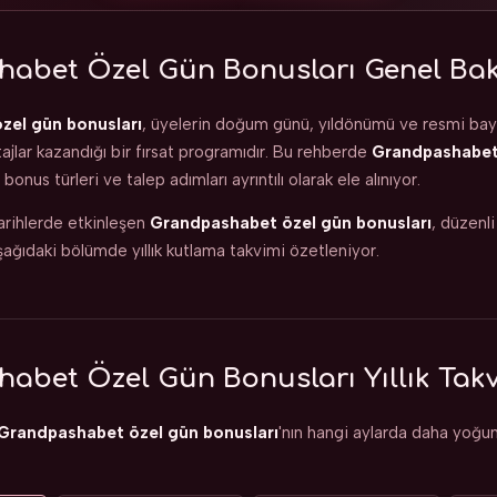
abet Özel Gün Bonusları Genel Bak
zel gün bonusları
, üyelerin doğum günü, yıldönümü ve resmi bay
ajlar kazandığı bir fırsat programıdır. Bu rehberde
Grandpashabet
bonus türleri ve talep adımları ayrıntılı olarak ele alınıyor.
tarihlerde etkinleşen
Grandpashabet özel gün bonusları
, düzenli
şağıdaki bölümde yıllık kutlama takvimi özetleniyor.
abet Özel Gün Bonusları Yıllık Takv
Grandpashabet özel gün bonusları
'nın hangi aylarda daha yoğun