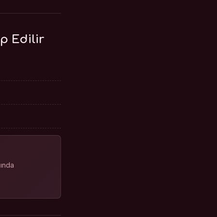
 Edilir
nında