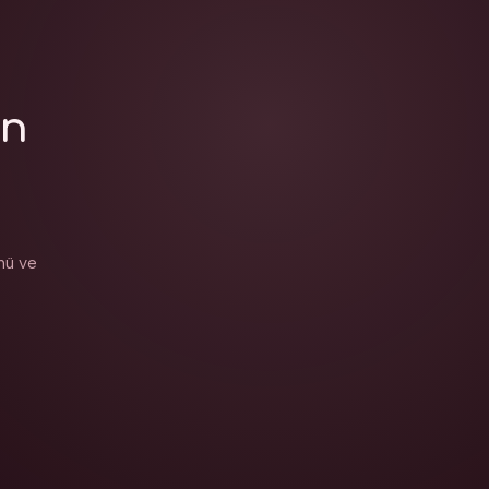
ün
nü ve