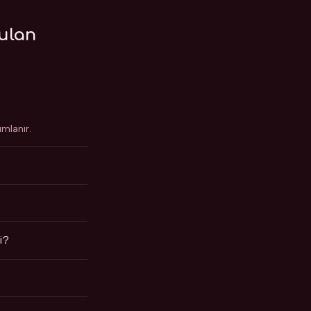
ulan
ımlanır.
i?