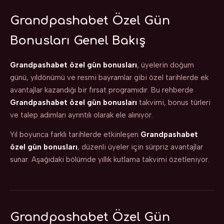
Grandpashabet Özel Gün
Bonusları Genel Bakış
Grandpashabet özel gün bonusları
, üyelerin doğum
günü, yıldönümü ve resmi bayramlar gibi özel tarihlerde ek
avantajlar kazandığı bir fırsat programıdır. Bu rehberde
Grandpashabet özel gün bonusları
takvimi, bonus türleri
ve talep adımları ayrıntılı olarak ele alınıyor.
Yıl boyunca farklı tarihlerde etkinleşen
Grandpashabet
özel gün bonusları
, düzenli üyeler için sürpriz avantajlar
sunar. Aşağıdaki bölümde yıllık kutlama takvimi özetleniyor.
Grandpashabet Özel Gün