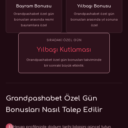
Bayram Bonusu
Yılbaşı Bonusu
Grandpashabet özel gün
Grandpashabet özel gün
bonusları arasında resmi
bonusları arasında yıl sonuna
bayramlara özel
özel
SIRADAKI ÖZEL GÜN
Yılbaşı Kutlaması
Grandpashabet özel gün bonusları takviminde
bir sonraki büyük etkinlik.
Grandpashabet Özel Gün
Bonusları Nasıl Talep Edilir
Hesap profilinizde doğum tarihi bilgisini güncel tutun.
1