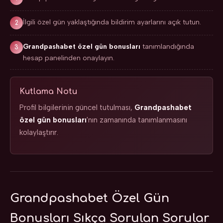
İlgili özel gün yaklaştığında bildirim ayarlarını açık tutun.
2
Grandpashabet özel gün bonusları
tanımlandığında
3
hesap panelinden onaylayın.
Kutlama Notu
Profil bilgilerinin güncel tutulması,
Grandpashabet
özel gün bonusları
'nın zamanında tanımlanmasını
kolaylaştırır.
Grandpashabet Özel Gün
Bonusları Sıkça Sorulan Sorular