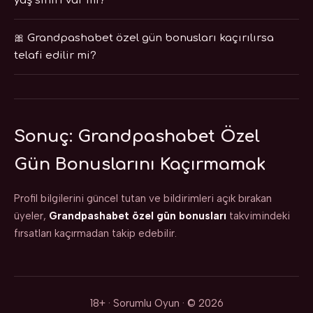
yaş sınırı var mı?
Grandpashabet özel gün bonusları kaçırılırsa
telafi edilir mi?
Sonuç: Grandpashabet Özel
Gün Bonuslarını Kaçırmamak
Profil bilgilerini güncel tutan ve bildirimleri açık bırakan
üyeler,
Grandpashabet özel gün bonusları
takvimindeki
fırsatları kaçırmadan takip edebilir.
18+ · Sorumlu Oyun · © 2026