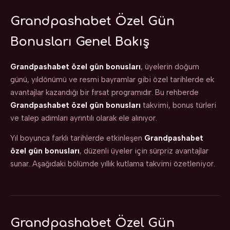
Grandpashabet Özel Gün
Bonusları Genel Bakış
Grandpashabet özel gün bonusları
, üyelerin doğum
günü, yıldönümü ve resmi bayramlar gibi özel tarihlerde ek
avantajlar kazandığı bir fırsat programıdır. Bu rehberde
Grandpashabet özel gün bonusları
takvimi, bonus türleri
ve talep adımları ayrıntılı olarak ele alınıyor.
Yıl boyunca farklı tarihlerde etkinleşen
Grandpashabet
özel gün bonusları
, düzenli üyeler için sürpriz avantajlar
sunar. Aşağıdaki bölümde yıllık kutlama takvimi özetleniyor.
Grandpashabet Özel Gün