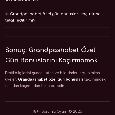
yaş sınırı var mı?
Grandpashabet özel gün bonusları kaçırılırsa
telafi edilir mi?
Sonuç: Grandpashabet Özel
Gün Bonuslarını Kaçırmamak
Profil bilgilerini güncel tutan ve bildirimleri açık bırakan
üyeler,
Grandpashabet özel gün bonusları
takvimindeki
fırsatları kaçırmadan takip edebilir.
18+ · Sorumlu Oyun · © 2026