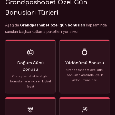
Grandpashabet Özel Gün
Bonusları Türleri
Aşağıda
Grandpashabet özel gün bonusları
kapsamında
sunulan başlıca kutlama paketleri yer alıyor.
🎂
💍
Doğum Günü
Yıldönümü Bonusu
Bonusu
Grandpashabet özel gün
bonusları arasında üyelik
Grandpashabet özel gün
yıldönümüne özel
bonusları arasında en kişisel
fırsat
🎊
🎆