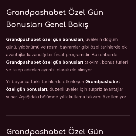
Grandpashabet Özel Gün
Bonusları Genel Bakış
Grandpashabet özel gün bonusları
, üyelerin doğum
günü, yıldönümü ve resmi bayramlar gibi özel tarihlerde ek
avantajlar kazandığı bir fırsat programıdır. Bu rehberde
Grandpashabet özel gün bonusları
takvimi, bonus türleri
ve talep adımları ayrıntılı olarak ele alınıyor.
Yıl boyunca farklı tarihlerde etkinleşen
Grandpashabet
özel gün bonusları
, düzenli üyeler için sürpriz avantajlar
sunar. Aşağıdaki bölümde yıllık kutlama takvimi özetleniyor.
Grandpashabet Özel Gün