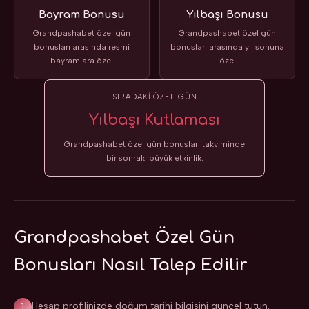
Bayram Bonusu
Yılbaşı Bonusu
Grandpashabet özel gün
Grandpashabet özel gün
bonusları arasında resmi
bonusları arasında yıl sonuna
bayramlara özel
özel
SIRADAKI ÖZEL GÜN
Yılbaşı Kutlaması
Grandpashabet özel gün bonusları takviminde
bir sonraki büyük etkinlik.
Grandpashabet Özel Gün
Bonusları Nasıl Talep Edilir
Hesap profilinizde doğum tarihi bilgisini güncel tutun.
1