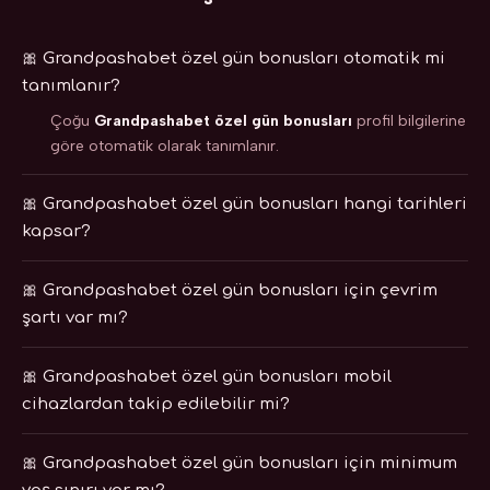
Grandpashabet özel gün bonusları otomatik mi
tanımlanır?
Çoğu
Grandpashabet özel gün bonusları
profil bilgilerine
göre otomatik olarak tanımlanır.
Grandpashabet özel gün bonusları hangi tarihleri
kapsar?
Grandpashabet özel gün bonusları için çevrim
şartı var mı?
Grandpashabet özel gün bonusları mobil
cihazlardan takip edilebilir mi?
Grandpashabet özel gün bonusları için minimum