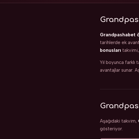
Grandpash
Grandpashabet ö
tarihlerde ek avant
bonusları
takvimi, 
Yıl boyunca farklı 
avantajlar sunar. A
Grandpash
Aşağıdaki takvim,
gösteriyor.