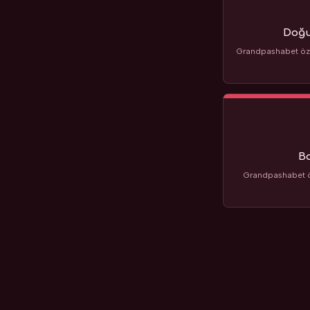
Doğ
Grandpashabet özel
B
Grandpashabet ö