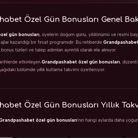
abet Özel Gün Bonusları Genel Bak
zel gün bonusları
, üyelerin doğum günü, yıldönümü ve resmi bay
ajlar kazandığı bir fırsat programıdır. Bu rehberde
Grandpashabet
bonus türleri ve talep adımları ayrıntılı olarak ele alınıyor.
tarihlerde etkinleşen
Grandpashabet özel gün bonusları
, düzenli
şağıdaki bölümde yıllık kutlama takvimi özetleniyor.
abet Özel Gün Bonusları Yıllık Takv
Grandpashabet özel gün bonusları
'nın hangi aylarda daha yoğun