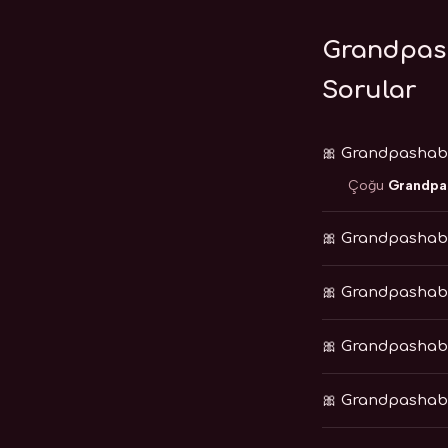
Grandpash
Sorular
Grandpashabe
Çoğu
Grandpas
Grandpashabet
Grandpashabet
Grandpashabet
Grandpashabet