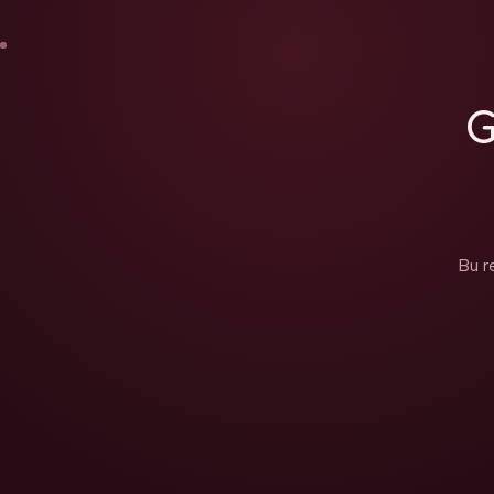
G
Bu r