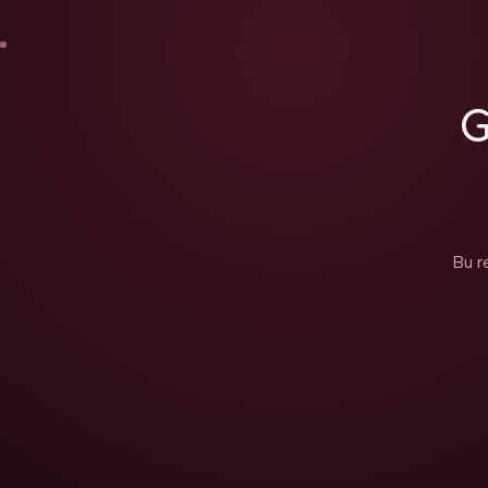
G
Bu r