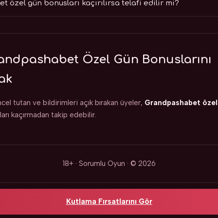
 özel gün bonusları kaçırılırsa telafi edilir mi?
andpashabet Özel Gün Bonuslarını
ak
üncel tutan ve bildirimleri açık bırakan üyeler,
Grandpashabet özel 
ları kaçırmadan takip edebilir.
18+ · Sorumlu Oyun · © 2026
Kutlama Fırsatlarını Gör