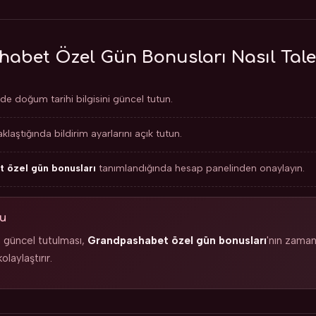
abet Özel Gün Bonusları Nasıl Talep
zde doğum tarihi bilgisini güncel tutun.
aklaştığında bildirim ayarlarını açık tutun.
 özel gün bonusları
tanımlandığında hesap panelinden onaylayın.
u
in güncel tutulması,
Grandpashabet özel gün bonusları
'nın zama
laylaştırır.