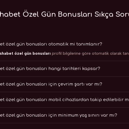
abet Özel Gün Bonusları Sıkça Sor
t özel gün bonusları otomatik mi tanımlanır?
habet özel gün bonusları
profil bilgilerine göre otomatik olarak tan
 özel gün bonusları hangi tarihleri kapsar?
 özel gün bonusları için çevrim şartı var mı?
 özel gün bonusları mobil cihazlardan takip edilebilir m
 özel gün bonusları için minimum yaş sınırı var mı?