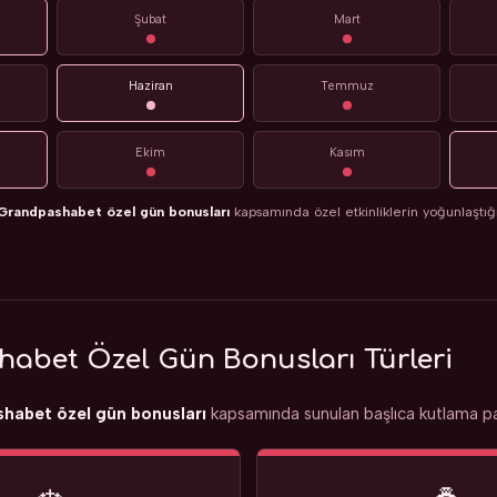
Şubat
Mart
Haziran
Temmuz
Ekim
Kasım
Grandpashabet özel gün bonusları
kapsamında özel etkinliklerin yoğunlaştığ
abet Özel Gün Bonusları Türleri
habet özel gün bonusları
kapsamında sunulan başlıca kutlama pak