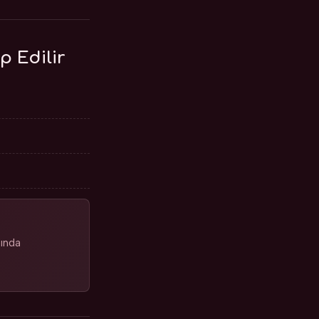
 Edilir
nında