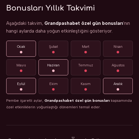
Bonusları Yıllık Takvimi
Aşağıdaki takvim,
Grandpashabet özel gün bonusları
'nın
hangi aylarda daha yoğun etkinleştiğini gösteriyor.
Ocak
Şubat
Mart
Nisan
Mayıs
Haziran
Temmuz
Ağustos
Eylül
Ekim
Kasım
Aralık
Pembe işaretli aylar,
Grandpashabet özel gün bonusları
kapsamında
özel etkinliklerin yoğunlaştığı dönemleri temsil eder.