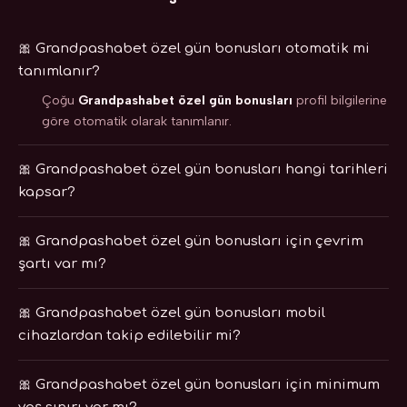
Grandpashabet özel gün bonusları otomatik mi
tanımlanır?
Çoğu
Grandpashabet özel gün bonusları
profil bilgilerine
göre otomatik olarak tanımlanır.
Grandpashabet özel gün bonusları hangi tarihleri
kapsar?
Grandpashabet özel gün bonusları için çevrim
şartı var mı?
Grandpashabet özel gün bonusları mobil
cihazlardan takip edilebilir mi?
Grandpashabet özel gün bonusları için minimum