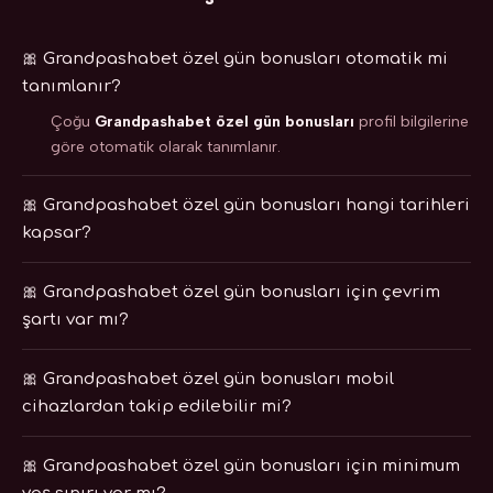
Grandpashabet özel gün bonusları otomatik mi
tanımlanır?
Çoğu
Grandpashabet özel gün bonusları
profil bilgilerine
göre otomatik olarak tanımlanır.
Grandpashabet özel gün bonusları hangi tarihleri
kapsar?
Grandpashabet özel gün bonusları için çevrim
şartı var mı?
Grandpashabet özel gün bonusları mobil
cihazlardan takip edilebilir mi?
Grandpashabet özel gün bonusları için minimum