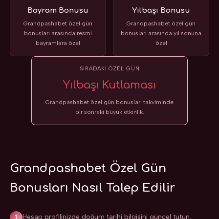
Bayram Bonusu
Yılbaşı Bonusu
Grandpashabet özel gün
Grandpashabet özel gün
bonusları arasında resmi
bonusları arasında yıl sonuna
bayramlara özel
özel
SIRADAKI ÖZEL GÜN
Yılbaşı Kutlaması
Grandpashabet özel gün bonusları takviminde
bir sonraki büyük etkinlik.
Grandpashabet Özel Gün
Bonusları Nasıl Talep Edilir
Hesap profilinizde doğum tarihi bilgisini güncel tutun.
1