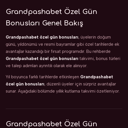
Grandpashabet Özel Gün
Bonusları Genel Bakış
Grandpashabet özel gün bonusları
, üyelerin doğum
günü, yıldönümü ve resmi bayramlar gibi özel tarihlerde ek
avantajlar kazandığı bir fırsat programıdır. Bu rehberde
Grandpashabet özel gün bonusları
takvimi, bonus türleri
ve talep adımları ayrıntılı olarak ele alınıyor.
Yıl boyunca farklı tarihlerde etkinleşen
Grandpashabet
özel gün bonusları
, düzenli üyeler için sürpriz avantajlar
sunar. Aşağıdaki bölümde yıllık kutlama takvimi özetleniyor.
Grandpashabet Özel Gün