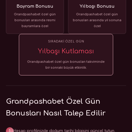
Bayram Bonusu
Yılbaşı Bonusu
Grandpashabet özel gün
Grandpashabet özel gün
bonusları arasında resmi
bonusları arasında yıl sonuna
bayramlara özel
özel
SIRADAKI ÖZEL GÜN
Yılbaşı Kutlaması
Grandpashabet özel gün bonusları takviminde
bir sonraki büyük etkinlik.
Grandpashabet Özel Gün
Bonusları Nasıl Talep Edilir
Hesap profilinizde doğum tarihi bilgisini güncel tutun.
1