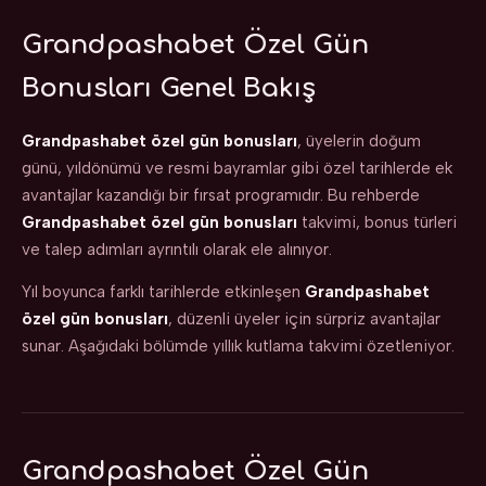
Grandpashabet Özel Gün
Bonusları Genel Bakış
Grandpashabet özel gün bonusları
, üyelerin doğum
günü, yıldönümü ve resmi bayramlar gibi özel tarihlerde ek
avantajlar kazandığı bir fırsat programıdır. Bu rehberde
Grandpashabet özel gün bonusları
takvimi, bonus türleri
ve talep adımları ayrıntılı olarak ele alınıyor.
Yıl boyunca farklı tarihlerde etkinleşen
Grandpashabet
özel gün bonusları
, düzenli üyeler için sürpriz avantajlar
sunar. Aşağıdaki bölümde yıllık kutlama takvimi özetleniyor.
Grandpashabet Özel Gün