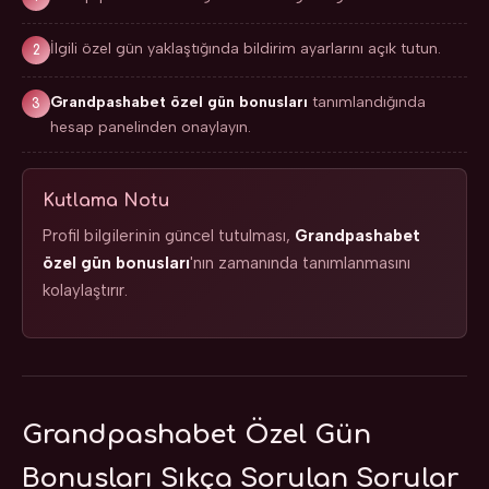
İlgili özel gün yaklaştığında bildirim ayarlarını açık tutun.
2
Grandpashabet özel gün bonusları
tanımlandığında
3
hesap panelinden onaylayın.
Kutlama Notu
Profil bilgilerinin güncel tutulması,
Grandpashabet
özel gün bonusları
'nın zamanında tanımlanmasını
kolaylaştırır.
Grandpashabet Özel Gün
Bonusları Sıkça Sorulan Sorular