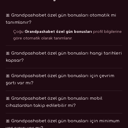
Grandpashabet özel gün bonusları otomatik mi
tanımlanır?
Çoğu
Grandpashabet özel gün bonusları
profil bilgilerine
göre otomatik olarak tanımlanır.
Grandpashabet özel gün bonusları hangi tarihleri
kapsar?
Grandpashabet özel gün bonusları için çevrim
şartı var mı?
Grandpashabet özel gün bonusları mobil
cihazlardan takip edilebilir mi?
Grandpashabet özel gün bonusları için minimum