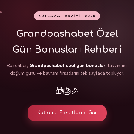
KUTLAMA TAKVIMI · 2026
Grandpashabet Özel
Gün Bonusları Rehberi
Bu rehber,
Grandpashabet özel gün bonusları
takvimini,
doğum günü ve bayram fırsatlarını tek sayfada topluyor.
🎁
🎂
🎉
Kutlama Fırsatlarını Gör