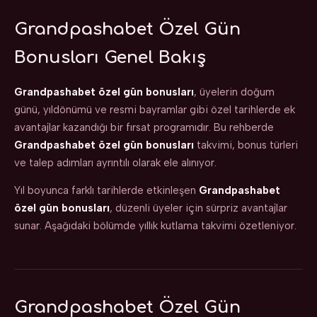
Grandpashabet Özel Gün
Bonusları Genel Bakış
Grandpashabet özel gün bonusları
, üyelerin doğum
günü, yıldönümü ve resmi bayramlar gibi özel tarihlerde ek
avantajlar kazandığı bir fırsat programıdır. Bu rehberde
Grandpashabet özel gün bonusları
takvimi, bonus türleri
ve talep adımları ayrıntılı olarak ele alınıyor.
Yıl boyunca farklı tarihlerde etkinleşen
Grandpashabet
özel gün bonusları
, düzenli üyeler için sürpriz avantajlar
sunar. Aşağıdaki bölümde yıllık kutlama takvimi özetleniyor.
Grandpashabet Özel Gün