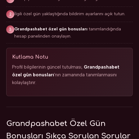
İlgili özel gün yaklaştığında bildirim ayarlarını açık tutun.
2
Grandpashabet özel gün bonusları
tanımlandığında
3
hesap panelinden onaylayın.
Kutlama Notu
Profil bilgilerinin güncel tutulması,
Grandpashabet
özel gün bonusları
'nın zamanında tanımlanmasını
kolaylaştırır.
Grandpashabet Özel Gün
Bonusları Sıkça Sorulan Sorular