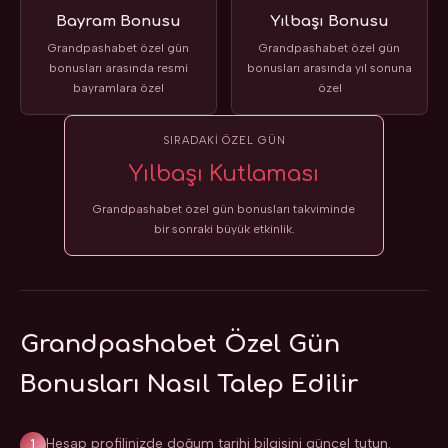
Bayram Bonusu
Yılbaşı Bonusu
Grandpashabet özel gün
Grandpashabet özel gün
bonusları arasında resmi
bonusları arasında yıl sonuna
bayramlara özel
özel
SIRADAKI ÖZEL GÜN
Yılbaşı Kutlaması
Grandpashabet özel gün bonusları takviminde
bir sonraki büyük etkinlik.
Grandpashabet Özel Gün
Bonusları Nasıl Talep Edilir
Hesap profilinizde doğum tarihi bilgisini güncel tutun.
1