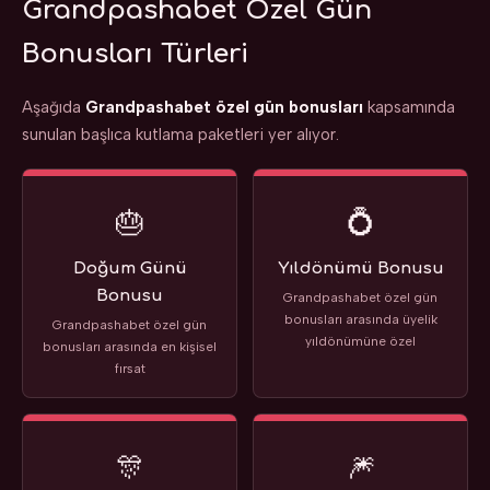
Grandpashabet Özel Gün
Bonusları Türleri
Aşağıda
Grandpashabet özel gün bonusları
kapsamında
sunulan başlıca kutlama paketleri yer alıyor.
🎂
💍
Doğum Günü
Yıldönümü Bonusu
Bonusu
Grandpashabet özel gün
bonusları arasında üyelik
Grandpashabet özel gün
yıldönümüne özel
bonusları arasında en kişisel
fırsat
🎊
🎆