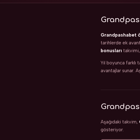
Grandpash
Grandpashabet ö
tarihlerde ek avant
bonusları
takvimi, 
Yıl boyunca farklı 
avantajlar sunar. A
Grandpash
Aşağıdaki takvim,
gösteriyor.