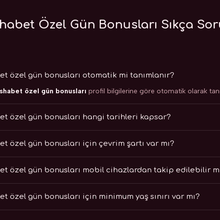
abet Özel Gün Bonusları Sıkça Sor
t özel gün bonusları otomatik mi tanımlanır?
habet özel gün bonusları
profil bilgilerine göre otomatik olarak tan
 özel gün bonusları hangi tarihleri kapsar?
 özel gün bonusları için çevrim şartı var mı?
 özel gün bonusları mobil cihazlardan takip edilebilir m
 özel gün bonusları için minimum yaş sınırı var mı?