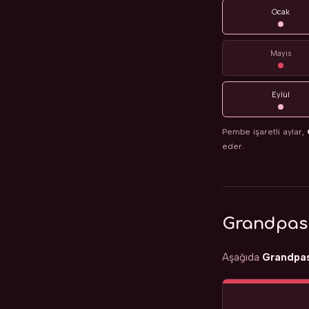
Ocak
Mayıs
Eylül
Pembe işaretli aylar,
eder.
Grandpash
Aşağıda
Grandpas