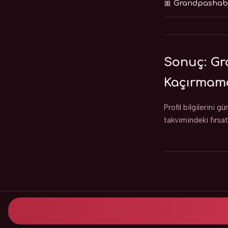
Grandpashabet
Sonuç: Gr
Kaçırmam
Profil bilgilerini g
takvimindeki fırsat