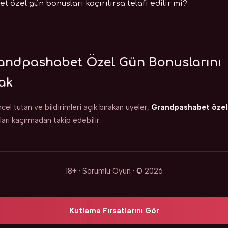
 özel gün bonusları kaçırılırsa telafi edilir mi?
andpashabet Özel Gün Bonuslarını
ak
üncel tutan ve bildirimleri açık bırakan üyeler,
Grandpashabet özel 
ları kaçırmadan takip edebilir.
18+ · Sorumlu Oyun · © 2026
Kutlama Fırsatlarını Gör