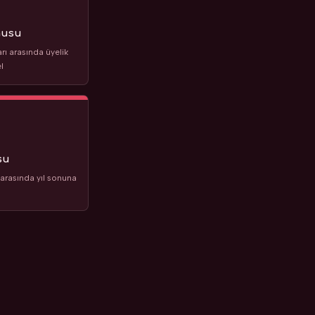
nusu
ı arasında üyelik
l
su
arasında yıl sonuna