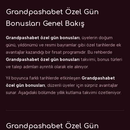
Grandpashabet Özel Gün
Bonusları Genel Bakış
Grandpashabet özel gün bonusları
, üyelerin doğum
günü, yıldönümü ve resmi bayramlar gibi özel tarihlerde ek
avantajlar kazandığı bir fırsat programıdır. Bu rehberde
Grandpashabet özel gün bonusları
takvimi, bonus türleri
ve talep adımları ayrıntılı olarak ele alınıyor.
Yıl boyunca farklı tarihlerde etkinleşen
Grandpashabet
özel gün bonusları
, düzenli üyeler için sürpriz avantajlar
sunar. Aşağıdaki bölümde yıllık kutlama takvimi özetleniyor.
Grandpashabet Özel Gün