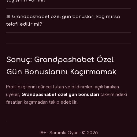
yaş sınırı var mı?
Grandpashabet özel gün bonusları kaçırılırsa
telafi edilir mi?
Sonuç: Grandpashabet Özel
Gün Bonuslarını Kaçırmamak
Profil bilgilerini güncel tutan ve bildirimleri açık bırakan
üyeler,
Grandpashabet özel gün bonusları
takvimindeki
fırsatları kaçırmadan takip edebilir.
18+ · Sorumlu Oyun · © 2026