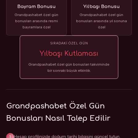
Bayram Bonusu
Yılbaşı Bonusu
Grandpashabet özel gün
Grandpashabet özel gün
bonusları arasında resmi
bonusları arasında yıl sonuna
bayramlara özel
özel
SIRADAKI ÖZEL GÜN
Yılbaşı Kutlaması
Grandpashabet özel gün bonusları takviminde
bir sonraki büyük etkinlik.
Grandpashabet Özel Gün
Bonusları Nasıl Talep Edilir
Hesap profilinizde doğum tarihi bilgisini güncel tutun.
1