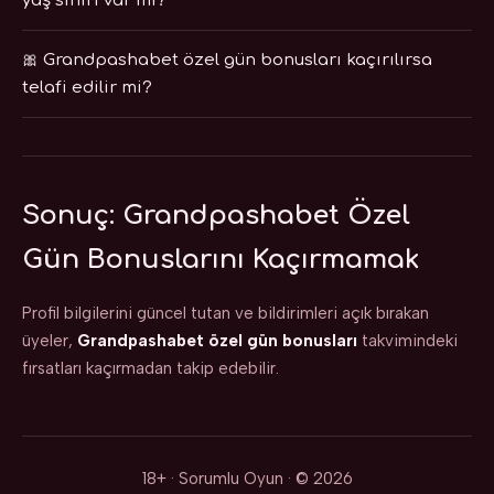
yaş sınırı var mı?
Grandpashabet özel gün bonusları kaçırılırsa
telafi edilir mi?
Sonuç: Grandpashabet Özel
Gün Bonuslarını Kaçırmamak
Profil bilgilerini güncel tutan ve bildirimleri açık bırakan
üyeler,
Grandpashabet özel gün bonusları
takvimindeki
fırsatları kaçırmadan takip edebilir.
18+ · Sorumlu Oyun · © 2026