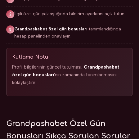
İlgili özel gün yaklaştığında bildirim ayarlarını açık tutun.
2
Grandpashabet özel gün bonusları
tanımlandığında
3
hesap panelinden onaylayın.
Kutlama Notu
Profil bilgilerinin güncel tutulması,
Grandpashabet
özel gün bonusları
'nın zamanında tanımlanmasını
kolaylaştırır.
Grandpashabet Özel Gün
Bonusları Sıkça Sorulan Sorular