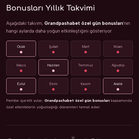
Bonusları Yıllık Takvimi
Aşağıdaki takvim,
Grandpashabet özel gün bonusları
'nın
hangi aylarda daha yoğun etkinleştiğini gösteriyor.
Ocak
Şubat
Mart
Nisan
Mayıs
Haziran
Temmuz
Ağustos
Eylül
Ekim
Kasım
Aralık
Pembe işaretli aylar,
Grandpashabet özel gün bonusları
kapsamında
özel etkinliklerin yoğunlaştığı dönemleri temsil eder.