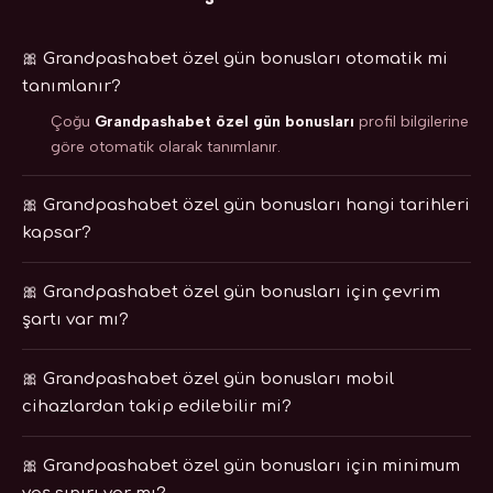
Grandpashabet özel gün bonusları otomatik mi
tanımlanır?
Çoğu
Grandpashabet özel gün bonusları
profil bilgilerine
göre otomatik olarak tanımlanır.
Grandpashabet özel gün bonusları hangi tarihleri
kapsar?
Grandpashabet özel gün bonusları için çevrim
şartı var mı?
Grandpashabet özel gün bonusları mobil
cihazlardan takip edilebilir mi?
Grandpashabet özel gün bonusları için minimum