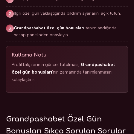
İlgili özel gün yaklaştığında bildirim ayarlarını açık tutun.
2
Grandpashabet özel gün bonusları
tanımlandığında
3
hesap panelinden onaylayın.
Kutlama Notu
Profil bilgilerinin güncel tutulması,
Grandpashabet
özel gün bonusları
'nın zamanında tanımlanmasını
kolaylaştırır.
Grandpashabet Özel Gün
Bonusları Sıkça Sorulan Sorular