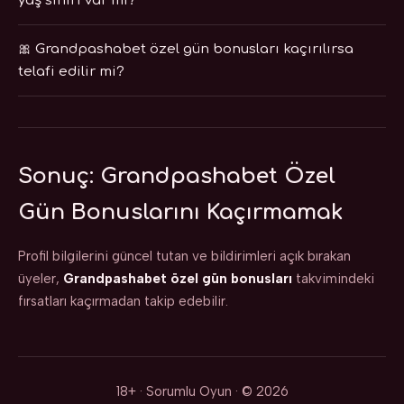
yaş sınırı var mı?
Grandpashabet özel gün bonusları kaçırılırsa
telafi edilir mi?
Sonuç: Grandpashabet Özel
Gün Bonuslarını Kaçırmamak
Profil bilgilerini güncel tutan ve bildirimleri açık bırakan
üyeler,
Grandpashabet özel gün bonusları
takvimindeki
fırsatları kaçırmadan takip edebilir.
18+ · Sorumlu Oyun · © 2026