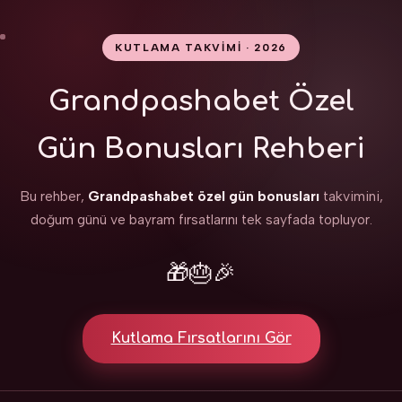
KUTLAMA TAKVIMI · 2026
Grandpashabet Özel
Gün Bonusları Rehberi
Bu rehber,
Grandpashabet özel gün bonusları
takvimini,
doğum günü ve bayram fırsatlarını tek sayfada topluyor.
🎁
🎂
🎉
Kutlama Fırsatlarını Gör