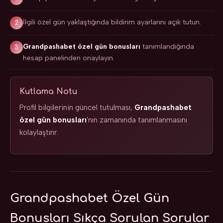
İlgili özel gün yaklaştığında bildirim ayarlarını açık tutun.
2
Grandpashabet özel gün bonusları
tanımlandığında
3
hesap panelinden onaylayın.
Kutlama Notu
Profil bilgilerinin güncel tutulması,
Grandpashabet
özel gün bonusları
'nın zamanında tanımlanmasını
kolaylaştırır.
Grandpashabet Özel Gün
Bonusları Sıkça Sorulan Sorular