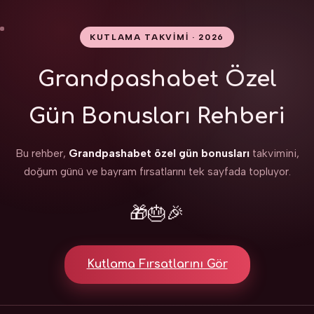
KUTLAMA TAKVIMI · 2026
Grandpashabet Özel
Gün Bonusları Rehberi
Bu rehber,
Grandpashabet özel gün bonusları
takvimini,
doğum günü ve bayram fırsatlarını tek sayfada topluyor.
🎁
🎂
🎉
Kutlama Fırsatlarını Gör