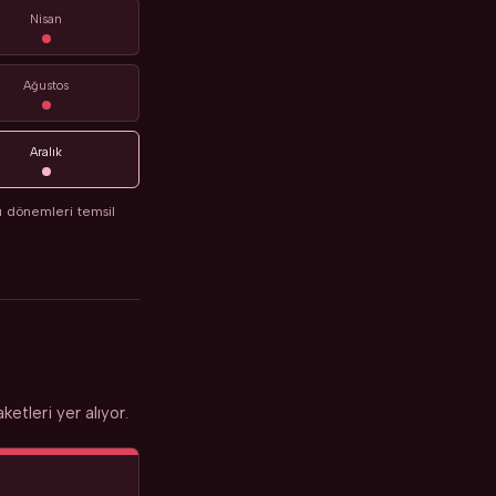
Nisan
Ağustos
Aralık
ı dönemleri temsil
etleri yer alıyor.