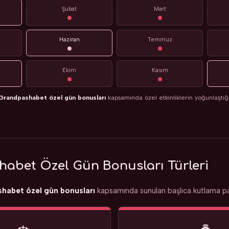
Şubat
Mart
Haziran
Temmuz
Ekim
Kasım
Grandpashabet özel gün bonusları
kapsamında özel etkinliklerin yoğunlaştığ
abet Özel Gün Bonusları Türleri
habet özel gün bonusları
kapsamında sunulan başlıca kutlama pak