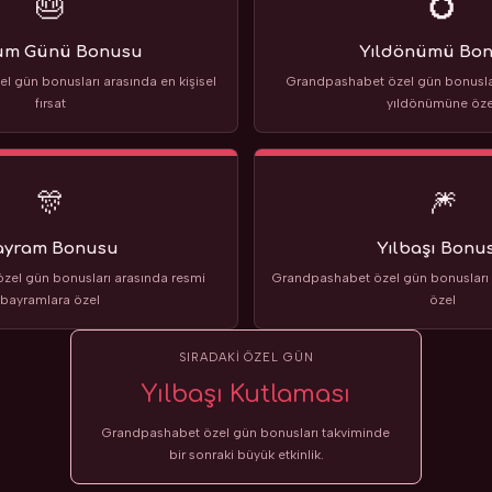
🎂
💍
um Günü Bonusu
Yıldönümü Bo
 gün bonusları arasında en kişisel
Grandpashabet özel gün bonuslar
fırsat
yıldönümüne öze
🎊
🎆
ayram Bonusu
Yılbaşı Bonu
zel gün bonusları arasında resmi
Grandpashabet özel gün bonusları 
bayramlara özel
özel
SIRADAKI ÖZEL GÜN
Yılbaşı Kutlaması
Grandpashabet özel gün bonusları takviminde
bir sonraki büyük etkinlik.