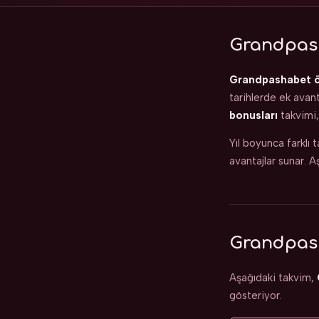
Grandpash
Grandpashabet ö
tarihlerde ek avant
bonusları
takvimi, 
Yıl boyunca farklı 
avantajlar sunar. A
Grandpash
Aşağıdaki takvim,
gösteriyor.