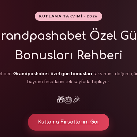
KUTLAMA TAKVIMI · 2026
randpashabet Özel G
Bonusları Rehberi
ehber,
Grandpashabet özel gün bonusları
takvimini, doğum gü
bayram fırsatlarını tek sayfada topluyor.
🎁
🎂
🎉
Kutlama Fırsatlarını Gör