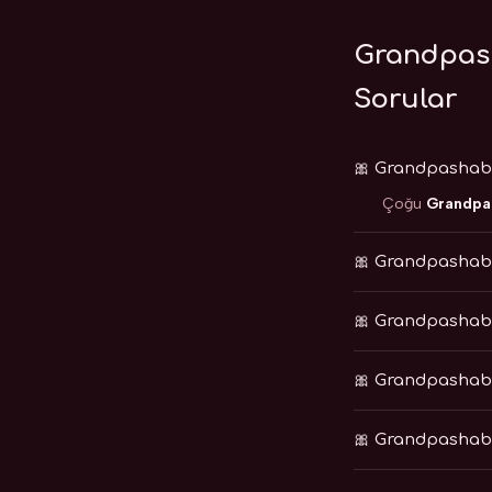
Grandpash
Sorular
Grandpashabe
Çoğu
Grandpas
Grandpashabet
Grandpashabet
Grandpashabet
Grandpashabet