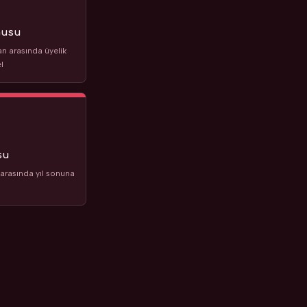
nusu
ı arasında üyelik
l
su
arasında yıl sonuna