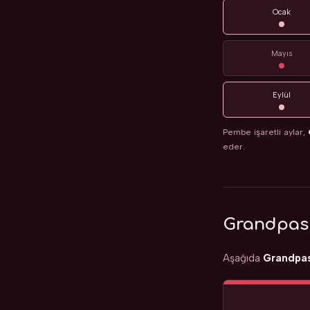
Ocak
Mayıs
Eylül
Pembe işaretli aylar,
eder.
Grandpash
Aşağıda
Grandpas