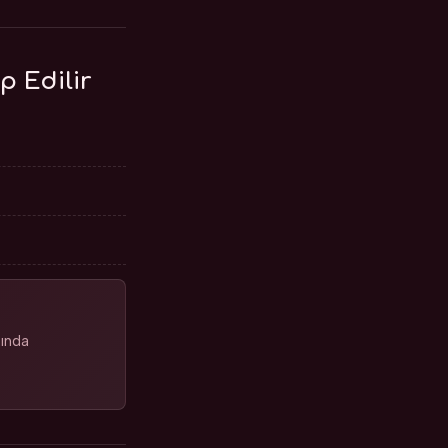
 Edilir
nında