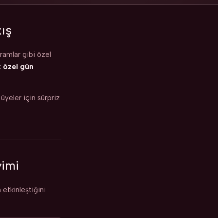
ış
ramlar gibi özel
 özel gün
 üyeler için sürpriz
imi
 etkinleştiğini