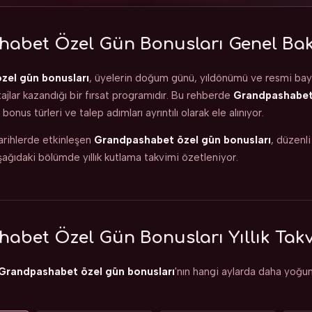
abet Özel Gün Bonusları Genel Bak
zel gün bonusları
, üyelerin doğum günü, yıldönümü ve resmi bay
ajlar kazandığı bir fırsat programıdır. Bu rehberde
Grandpashabet
bonus türleri ve talep adımları ayrıntılı olarak ele alınıyor.
tarihlerde etkinleşen
Grandpashabet özel gün bonusları
, düzenli
şağıdaki bölümde yıllık kutlama takvimi özetleniyor.
abet Özel Gün Bonusları Yıllık Takv
Grandpashabet özel gün bonusları
'nın hangi aylarda daha yoğun