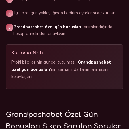
İlgili özel gün yaklaştığında bildirim ayarlarını açık tutun.
2
Grandpashabet özel gün bonusları
tanımlandığında
3
hesap panelinden onaylayın.
Kutlama Notu
Profil bilgilerinin güncel tutulması,
Grandpashabet
özel gün bonusları
'nın zamanında tanımlanmasını
kolaylaştırır.
Grandpashabet Özel Gün
Bonusları Sıkça Sorulan Sorular