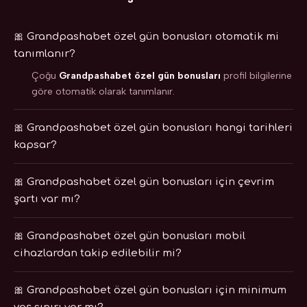
Grandpashabet özel gün bonusları otomatik mi
tanımlanır?
Çoğu
Grandpashabet özel gün bonusları
profil bilgilerine
göre otomatik olarak tanımlanır.
Grandpashabet özel gün bonusları hangi tarihleri
kapsar?
Grandpashabet özel gün bonusları için çevrim
şartı var mı?
Grandpashabet özel gün bonusları mobil
cihazlardan takip edilebilir mi?
Grandpashabet özel gün bonusları için minimum