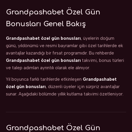
Grandpashabet Özel Gün
Bonusları Genel Bakış
Grandpashabet özel gün bonusları
, üyelerin doğum
günü, yıldönümü ve resmi bayramlar gibi özel tarihlerde ek
avantajlar kazandığı bir fırsat programıdır. Bu rehberde
Grandpashabet özel gün bonusları
takvimi, bonus türleri
ve talep adımları ayrıntılı olarak ele alınıyor.
Yıl boyunca farklı tarihlerde etkinleşen
Grandpashabet
özel gün bonusları
, düzenli üyeler için sürpriz avantajlar
sunar. Aşağıdaki bölümde yıllık kutlama takvimi özetleniyor.
Grandpashabet Özel Gün