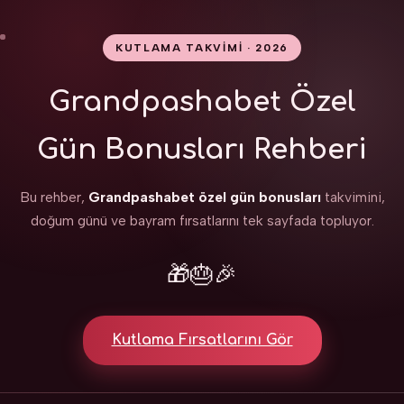
KUTLAMA TAKVIMI · 2026
Grandpashabet Özel
Gün Bonusları Rehberi
Bu rehber,
Grandpashabet özel gün bonusları
takvimini,
doğum günü ve bayram fırsatlarını tek sayfada topluyor.
🎁
🎂
🎉
Kutlama Fırsatlarını Gör