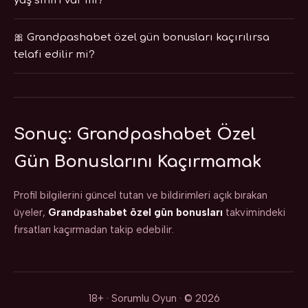
yaş sınırı var mı?
Grandpashabet özel gün bonusları kaçırılırsa
telafi edilir mi?
Sonuç: Grandpashabet Özel
Gün Bonuslarını Kaçırmamak
Profil bilgilerini güncel tutan ve bildirimleri açık bırakan
üyeler,
Grandpashabet özel gün bonusları
takvimindeki
fırsatları kaçırmadan takip edebilir.
18+ · Sorumlu Oyun · © 2026