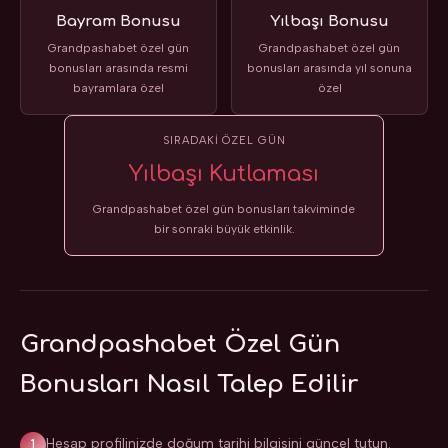
Bayram Bonusu
Yılbaşı Bonusu
Grandpashabet özel gün
Grandpashabet özel gün
bonusları arasında resmi
bonusları arasında yıl sonuna
bayramlara özel
özel
SIRADAKI ÖZEL GÜN
Yılbaşı Kutlaması
Grandpashabet özel gün bonusları takviminde
bir sonraki büyük etkinlik.
Grandpashabet Özel Gün
Bonusları Nasıl Talep Edilir
Hesap profilinizde doğum tarihi bilgisini güncel tutun.
1