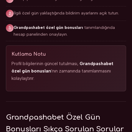
İlgili özel gün yaklaştığında bildirim ayarlarını açık tutun.
2
Grandpashabet özel gün bonusları
tanımlandığında
3
hesap panelinden onaylayın.
Kutlama Notu
Profil bilgilerinin güncel tutulması,
Grandpashabet
özel gün bonusları
'nın zamanında tanımlanmasını
kolaylaştırır.
Grandpashabet Özel Gün
Bonusları Sıkça Sorulan Sorular