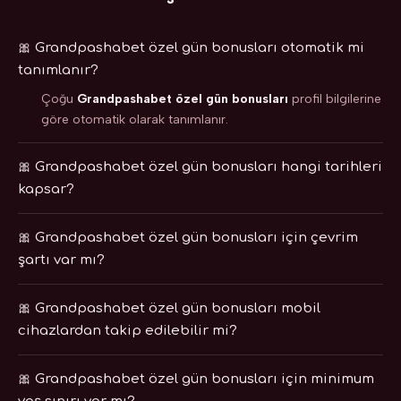
Grandpashabet özel gün bonusları otomatik mi
tanımlanır?
Çoğu
Grandpashabet özel gün bonusları
profil bilgilerine
göre otomatik olarak tanımlanır.
Grandpashabet özel gün bonusları hangi tarihleri
kapsar?
Grandpashabet özel gün bonusları için çevrim
şartı var mı?
Grandpashabet özel gün bonusları mobil
cihazlardan takip edilebilir mi?
Grandpashabet özel gün bonusları için minimum