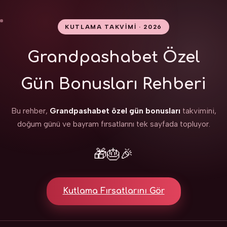
KUTLAMA TAKVIMI · 2026
Grandpashabet Özel
Gün Bonusları Rehberi
Bu rehber,
Grandpashabet özel gün bonusları
takvimini,
doğum günü ve bayram fırsatlarını tek sayfada topluyor.
🎁
🎂
🎉
Kutlama Fırsatlarını Gör