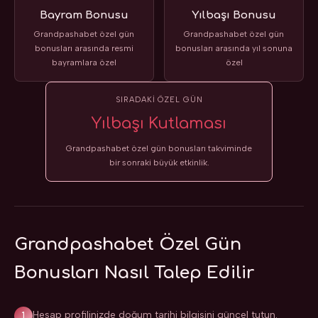
Bayram Bonusu
Yılbaşı Bonusu
Grandpashabet özel gün
Grandpashabet özel gün
bonusları arasında resmi
bonusları arasında yıl sonuna
bayramlara özel
özel
SIRADAKI ÖZEL GÜN
Yılbaşı Kutlaması
Grandpashabet özel gün bonusları takviminde
bir sonraki büyük etkinlik.
Grandpashabet Özel Gün
Bonusları Nasıl Talep Edilir
Hesap profilinizde doğum tarihi bilgisini güncel tutun.
1