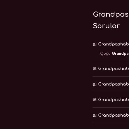
Grandpash
Sorular
Grandpashabe
Çoğu
Grandpas
Grandpashabet
Grandpashabet
Grandpashabet
Grandpashabet