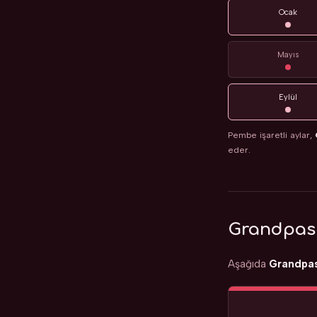
Ocak
Mayıs
Eylül
Pembe işaretli aylar,
eder.
Grandpash
Aşağıda
Grandpas