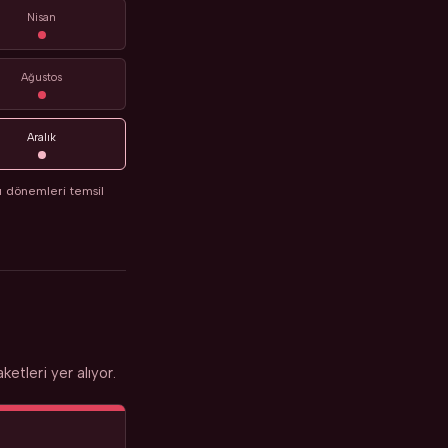
Nisan
Ağustos
Aralık
ı dönemleri temsil
etleri yer alıyor.