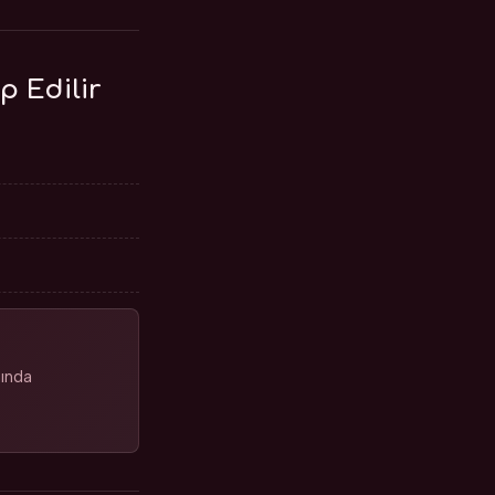
 Edilir
nında