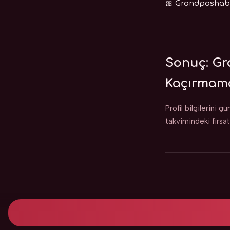
Grandpashabet
Sonuç: Gr
Kaçırmam
Profil bilgilerini g
takvimindeki fırsat