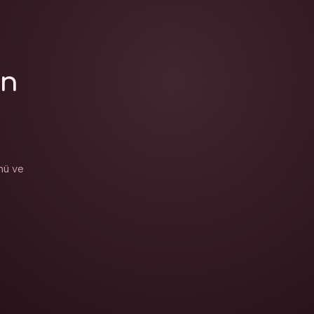
ün
nü ve