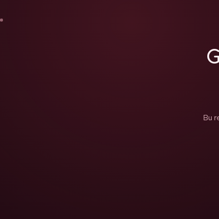
G
Bu r