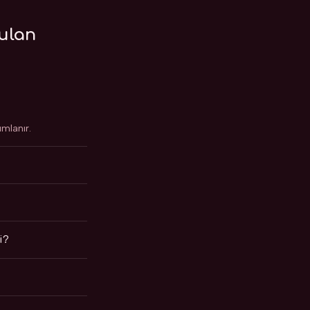
ulan
ımlanır.
i?