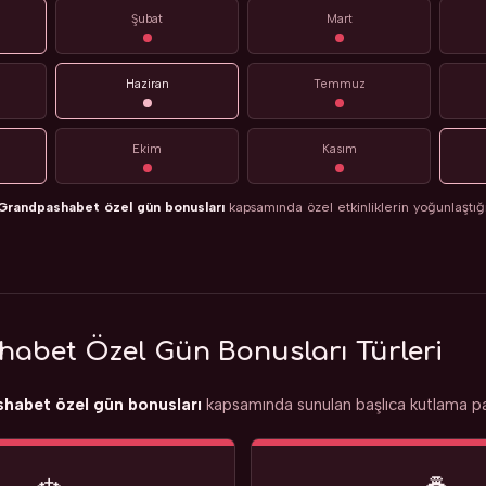
Şubat
Mart
Haziran
Temmuz
Ekim
Kasım
Grandpashabet özel gün bonusları
kapsamında özel etkinliklerin yoğunlaştığ
abet Özel Gün Bonusları Türleri
habet özel gün bonusları
kapsamında sunulan başlıca kutlama pak