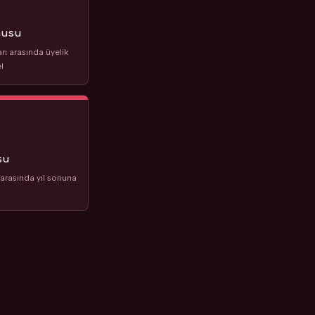
nusu
ı arasında üyelik
l
su
arasında yıl sonuna