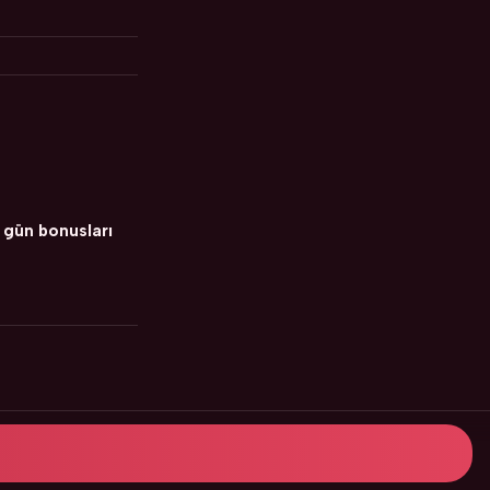
gün bonusları