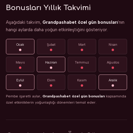
Bonusları Yıllık Takvimi
Aşağıdaki takvim,
Grandpashabet özel gün bonusları
'nın
hangi aylarda daha yoğun etkinleştiğini gösteriyor.
Ocak
Şubat
Mart
Nisan
Mayıs
Haziran
Temmuz
Ağustos
Eylül
Ekim
Kasım
Aralık
Pembe işaretli aylar,
Grandpashabet özel gün bonusları
kapsamında
özel etkinliklerin yoğunlaştığı dönemleri temsil eder.