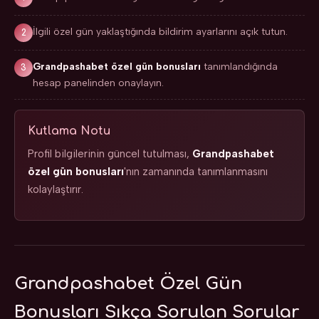
İlgili özel gün yaklaştığında bildirim ayarlarını açık tutun.
2
Grandpashabet özel gün bonusları
tanımlandığında
3
hesap panelinden onaylayın.
Kutlama Notu
Profil bilgilerinin güncel tutulması,
Grandpashabet
özel gün bonusları
'nın zamanında tanımlanmasını
kolaylaştırır.
Grandpashabet Özel Gün
Bonusları Sıkça Sorulan Sorular