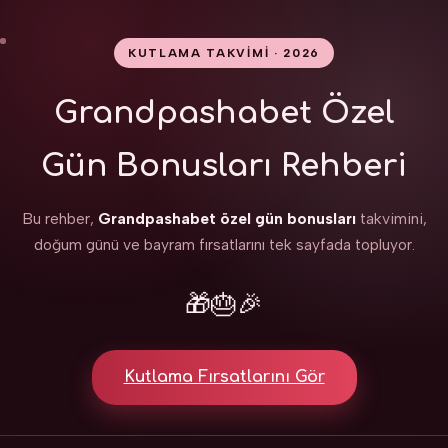
KUTLAMA TAKVIMI · 2026
Grandpashabet Özel
Gün Bonusları Rehberi
Bu rehber,
Grandpashabet özel gün bonusları
takvimini,
doğum günü ve bayram fırsatlarını tek sayfada topluyor.
🎁
🎂
🎉
Kutlama Fırsatlarını Gör