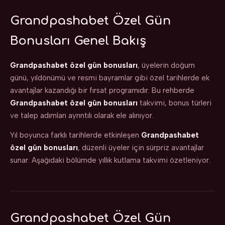
Grandpashabet Özel Gün
Bonusları Genel Bakış
Grandpashabet özel gün bonusları
, üyelerin doğum
günü, yıldönümü ve resmi bayramlar gibi özel tarihlerde ek
avantajlar kazandığı bir fırsat programıdır. Bu rehberde
Grandpashabet özel gün bonusları
takvimi, bonus türleri
ve talep adımları ayrıntılı olarak ele alınıyor.
Yıl boyunca farklı tarihlerde etkinleşen
Grandpashabet
özel gün bonusları
, düzenli üyeler için sürpriz avantajlar
sunar. Aşağıdaki bölümde yıllık kutlama takvimi özetleniyor.
Grandpashabet Özel Gün