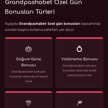
Grandpashabet Özel Gün
Bonusları Türleri
Aşağıda
Grandpashabet özel gün bonusları
kapsamında
sunulan başlıca kutlama paketleri yer alıyor.
🎂
💍
Doğum Günü
Yıldönümü Bonusu
Bonusu
Grandpashabet özel gün
bonusları arasında üyelik
Grandpashabet özel gün
yıldönümüne özel
bonusları arasında en kişisel
fırsat
🎊
🎆