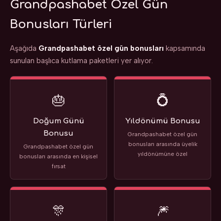
Grandpashabet Özel Gün
Bonusları Türleri
Aşağıda
Grandpashabet özel gün bonusları
kapsamında
sunulan başlıca kutlama paketleri yer alıyor.
🎂
💍
Doğum Günü
Yıldönümü Bonusu
Bonusu
Grandpashabet özel gün
bonusları arasında üyelik
Grandpashabet özel gün
yıldönümüne özel
bonusları arasında en kişisel
fırsat
🎊
🎆