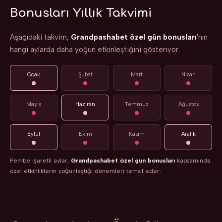
Bonusları Yıllık Takvimi
Aşağıdaki takvim,
Grandpashabet özel gün bonusları
'nın
hangi aylarda daha yoğun etkinleştiğini gösteriyor.
Ocak
Şubat
Mart
Nisan
Mayıs
Haziran
Temmuz
Ağustos
Eylül
Ekim
Kasım
Aralık
Pembe işaretli aylar,
Grandpashabet özel gün bonusları
kapsamında
özel etkinliklerin yoğunlaştığı dönemleri temsil eder.