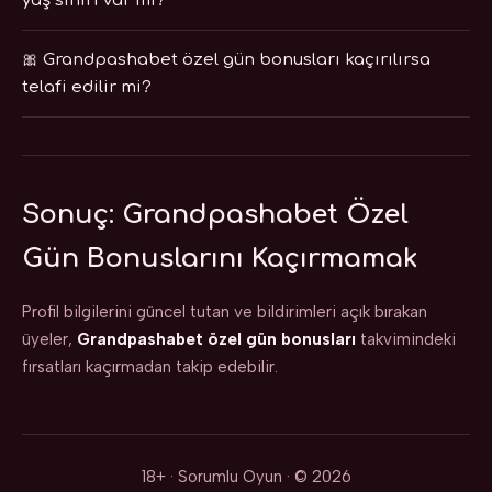
yaş sınırı var mı?
Grandpashabet özel gün bonusları kaçırılırsa
telafi edilir mi?
Sonuç: Grandpashabet Özel
Gün Bonuslarını Kaçırmamak
Profil bilgilerini güncel tutan ve bildirimleri açık bırakan
üyeler,
Grandpashabet özel gün bonusları
takvimindeki
fırsatları kaçırmadan takip edebilir.
18+ · Sorumlu Oyun · © 2026