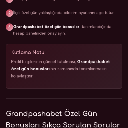
İlgili özel gün yaklaştığında bildirim ayarlarını açık tutun.
2
Grandpashabet özel gün bonusları
tanımlandığında
3
hesap panelinden onaylayın.
Kutlama Notu
Profil bilgilerinin güncel tutulması,
Grandpashabet
özel gün bonusları
'nın zamanında tanımlanmasını
kolaylaştırır.
Grandpashabet Özel Gün
Bonusları Sıkça Sorulan Sorular