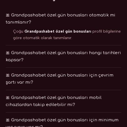
Grandpashabet özel gün bonusları otomatik mi
tanımlanır?
Çoğu
Grandpashabet özel gün bonusları
profil bilgilerine
göre otomatik olarak tanımlanır.
Grandpashabet özel gün bonusları hangi tarihleri
kapsar?
Grandpashabet özel gün bonusları için çevrim
şartı var mı?
Grandpashabet özel gün bonusları mobil
cihazlardan takip edilebilir mi?
Grandpashabet özel gün bonusları için minimum