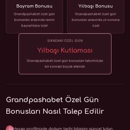
Bayram Bonusu
Yılbaşı Bonusu
Grandpashabet özel gün
Grandpashabet özel gün
bonusları arasında resmi
bonusları arasında yıl sonuna
bayramlara özel
özel
SIRADAKI ÖZEL GÜN
Yılbaşı Kutlaması
Grandpashabet özel gün bonusları takviminde
bir sonraki büyük etkinlik.
Grandpashabet Özel Gün
Bonusları Nasıl Talep Edilir
Hesap profilinizde doğum tarihi bilgisini güncel tutun.
1