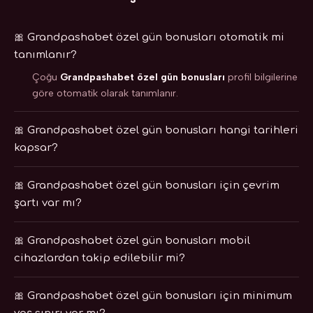
Grandpashabet özel gün bonusları otomatik mi
tanımlanır?
Çoğu
Grandpashabet özel gün bonusları
profil bilgilerine
göre otomatik olarak tanımlanır.
Grandpashabet özel gün bonusları hangi tarihleri
kapsar?
Grandpashabet özel gün bonusları için çevrim
şartı var mı?
Grandpashabet özel gün bonusları mobil
cihazlardan takip edilebilir mi?
Grandpashabet özel gün bonusları için minimum