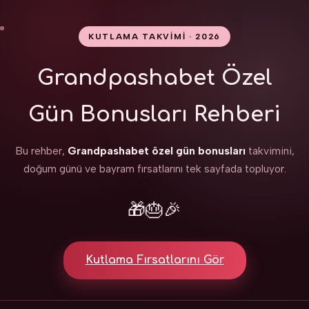
KUTLAMA TAKVIMI · 2026
Grandpashabet Özel
Gün Bonusları Rehberi
Bu rehber,
Grandpashabet özel gün bonusları
takvimini,
doğum günü ve bayram fırsatlarını tek sayfada topluyor.
🎁
🎂
🎉
Kutlama Fırsatlarını Gör