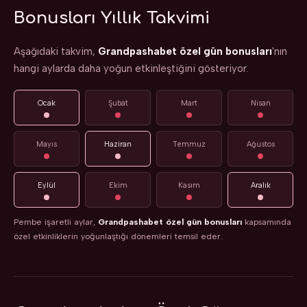
Bonusları Yıllık Takvimi
Aşağıdaki takvim,
Grandpashabet özel gün bonusları
'nın
hangi aylarda daha yoğun etkinleştiğini gösteriyor.
Ocak
Şubat
Mart
Nisan
Mayıs
Haziran
Temmuz
Ağustos
Eylül
Ekim
Kasım
Aralık
Pembe işaretli aylar,
Grandpashabet özel gün bonusları
kapsamında
özel etkinliklerin yoğunlaştığı dönemleri temsil eder.