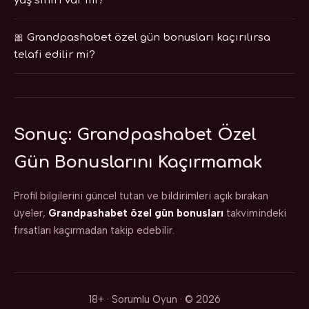
yaş sınırı var mı?
Grandpashabet özel gün bonusları kaçırılırsa
telafi edilir mi?
Sonuç: Grandpashabet Özel
Gün Bonuslarını Kaçırmamak
Profil bilgilerini güncel tutan ve bildirimleri açık bırakan
üyeler,
Grandpashabet özel gün bonusları
takvimindeki
fırsatları kaçırmadan takip edebilir.
18+ · Sorumlu Oyun · © 2026