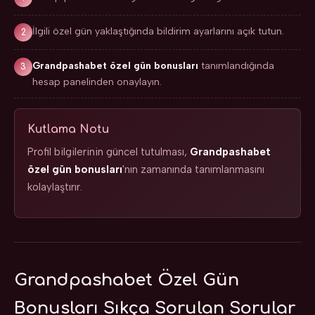
İlgili özel gün yaklaştığında bildirim ayarlarını açık tutun.
2
Grandpashabet özel gün bonusları
tanımlandığında
3
hesap panelinden onaylayın.
Kutlama Notu
Profil bilgilerinin güncel tutulması,
Grandpashabet
özel gün bonusları
'nın zamanında tanımlanmasını
kolaylaştırır.
Grandpashabet Özel Gün
Bonusları Sıkça Sorulan Sorular