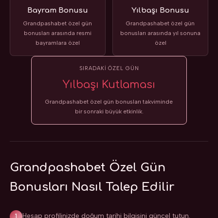
Bayram Bonusu
Yılbaşı Bonusu
Grandpashabet özel gün
Grandpashabet özel gün
bonusları arasında resmi
bonusları arasında yıl sonuna
bayramlara özel
özel
SIRADAKI ÖZEL GÜN
Yılbaşı Kutlaması
Grandpashabet özel gün bonusları takviminde
bir sonraki büyük etkinlik.
Grandpashabet Özel Gün
Bonusları Nasıl Talep Edilir
Hesap profilinizde doğum tarihi bilgisini güncel tutun.
1