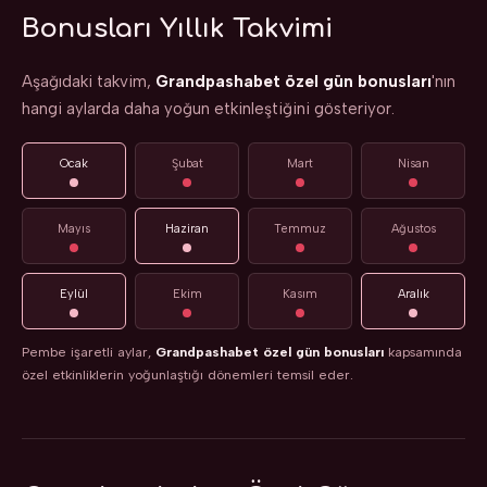
Bonusları Yıllık Takvimi
Aşağıdaki takvim,
Grandpashabet özel gün bonusları
'nın
hangi aylarda daha yoğun etkinleştiğini gösteriyor.
Ocak
Şubat
Mart
Nisan
Mayıs
Haziran
Temmuz
Ağustos
Eylül
Ekim
Kasım
Aralık
Pembe işaretli aylar,
Grandpashabet özel gün bonusları
kapsamında
özel etkinliklerin yoğunlaştığı dönemleri temsil eder.