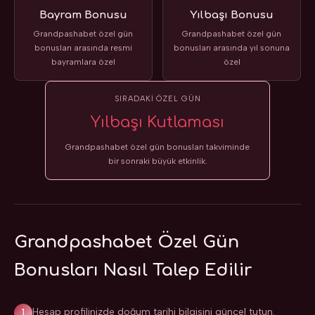
Bayram Bonusu
Yılbaşı Bonusu
Grandpashabet özel gün
Grandpashabet özel gün
bonusları arasında resmi
bonusları arasında yıl sonuna
bayramlara özel
özel
SIRADAKI ÖZEL GÜN
Yılbaşı Kutlaması
Grandpashabet özel gün bonusları takviminde
bir sonraki büyük etkinlik.
Grandpashabet Özel Gün
Bonusları Nasıl Talep Edilir
Hesap profilinizde doğum tarihi bilgisini güncel tutun.
1