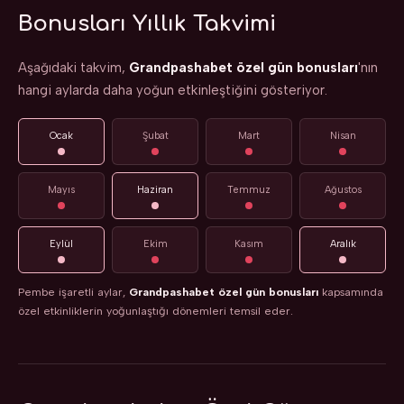
Bonusları Yıllık Takvimi
Aşağıdaki takvim,
Grandpashabet özel gün bonusları
'nın
hangi aylarda daha yoğun etkinleştiğini gösteriyor.
Ocak
Şubat
Mart
Nisan
Mayıs
Haziran
Temmuz
Ağustos
Eylül
Ekim
Kasım
Aralık
Pembe işaretli aylar,
Grandpashabet özel gün bonusları
kapsamında
özel etkinliklerin yoğunlaştığı dönemleri temsil eder.