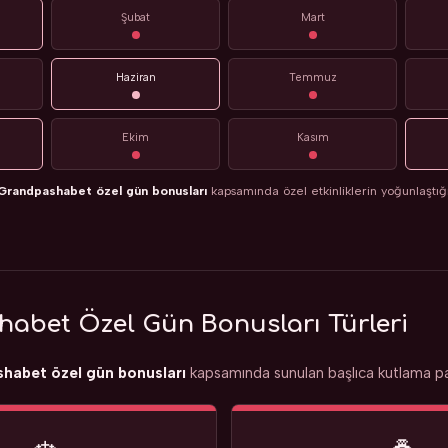
Şubat
Mart
Haziran
Temmuz
Ekim
Kasım
Grandpashabet özel gün bonusları
kapsamında özel etkinliklerin yoğunlaştığ
abet Özel Gün Bonusları Türleri
habet özel gün bonusları
kapsamında sunulan başlıca kutlama pak