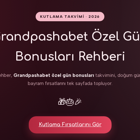
KUTLAMA TAKVIMI · 2026
randpashabet Özel G
Bonusları Rehberi
ehber,
Grandpashabet özel gün bonusları
takvimini, doğum gü
bayram fırsatlarını tek sayfada topluyor.
🎁
🎂
🎉
Kutlama Fırsatlarını Gör