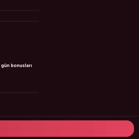
gün bonusları