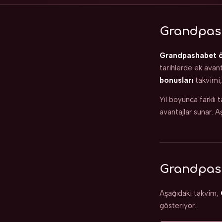
Grandpash
Grandpashabet ö
tarihlerde ek avant
bonusları
takvimi, 
Yıl boyunca farklı 
avantajlar sunar. A
Grandpash
Aşağıdaki takvim,
gösteriyor.